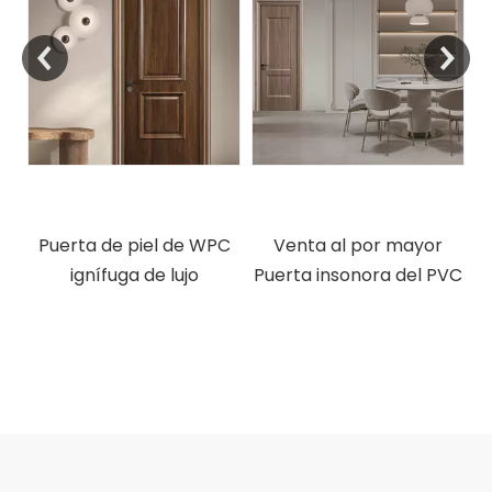
PC
Venta al por mayor
Puerta de piel de WPC a
Puerta insonora del PVC
precio barato de
suministro de fábrica