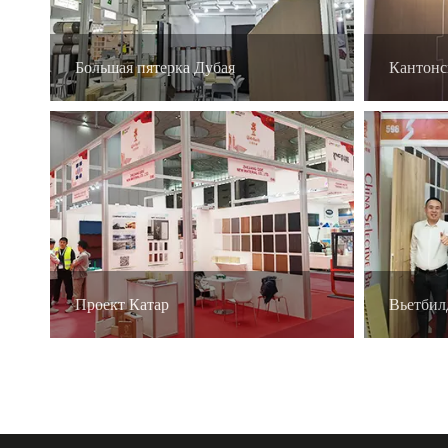
Большая пятерка Дубая
Кантонс
Проект Катар
Вьетбил