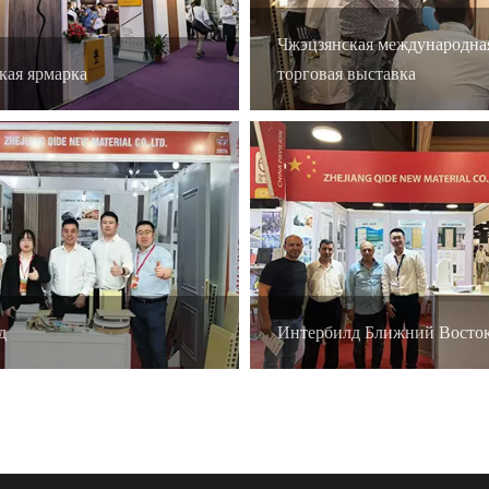
Чжэцзянская международна
кая ярмарка
торговая выставка
д
Интербилд Ближний Восто