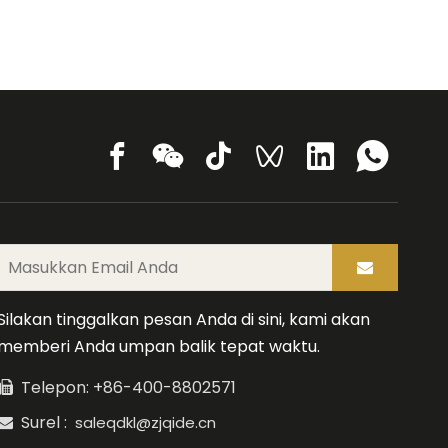
Silakan tinggalkan pesan Anda di sini, kami akan
memberi Anda umpan balik tepat waktu.
Telepon: +86-400-8802571

Surel :
saleqdkl@zjqide.cn
