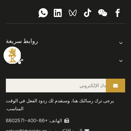
روابط سريعة
منتجات
يرجى ترك رسالتك هنا، وسنقدم لك ردود الفعل في الوقت
المناسب.
الهاتف: +86-400-8802571

البريد الإلكتروني :
saleqdkl@zjqide.cn
