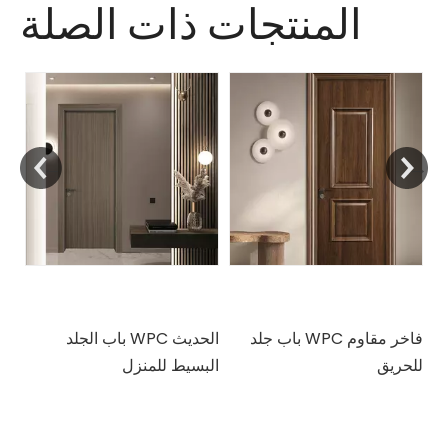
المنتجات ذات الصلة
باب جلد WPC فاخر مقاوم
باب الجلد WPC الحديث
با
للحريق
البسيط للمنزل
مخ