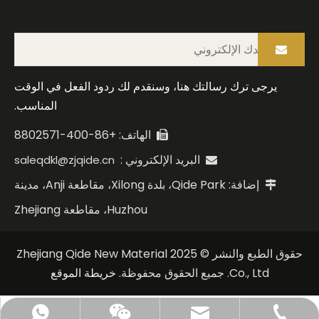
يرجى ترك رسالتك هنا، وسنقدم لك ردود الفعل في الوقت
المناسب.
الهاتف: +86-400-8802571

البريد الإلكتروني :
saleqdkl@zjqide.cn

إضافة: Qide Park، بلدة Xilong، مقاطعة Anji، مدينة

Huzhou، مقاطعة Zhejiang
حقوق الطبع والنشر © 2025 Zhejiang Qide New Material
Co., Ltd. جميع الحقوق محفوظة.
خريطة الموقع
saleqdkl@zjqide.cn
+86-400-8802571
+86 18329059265
+86 15968174280