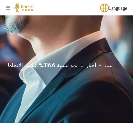
Language
بيت
»
أخبار
»
نمو بنسبة 316.6% عكس الاتجاه!