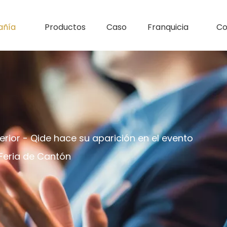
ñía
Productos
Caso
Franquicia
Co
rior - Qide hace su aparición en el evento
Feria de Cantón