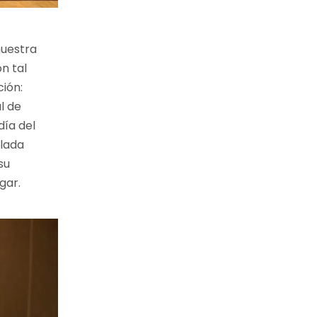
nuestra
n tal
ción:
l de
día del
llada
su
gar.