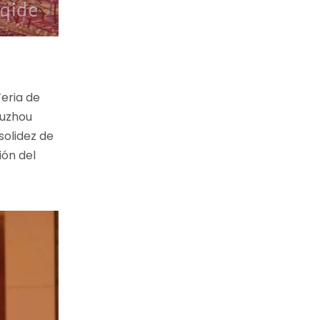
Feria de
Huzhou
solidez de
ión del