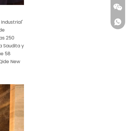
ndustrial'
de
las 250
 Saudita y
ue 58
 Qide New
+86 18
+86 15